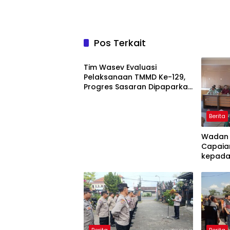
Pos Terkait
Berita
Tim Wasev Evaluasi
Pelaksanaan TMMD Ke-129,
Progres Sasaran Dipaparkan
Wadan Satgas
Berita
Wadan 
Capaia
kepada
Berita
Berita