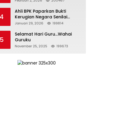
Februari 2, 2026
200467
Kepemimpinan yang
Bertanggung Jawab
Ahli BPK Paparkan Bukti
4
Kerugian Negara Senilai
Rp285 Triliun dalam
Januari 29, 2026
199814
Persidangan Korupsi PT
Pertamina
Selamat Hari Guru…Wahai
5
Guruku
November 25, 2025
199673