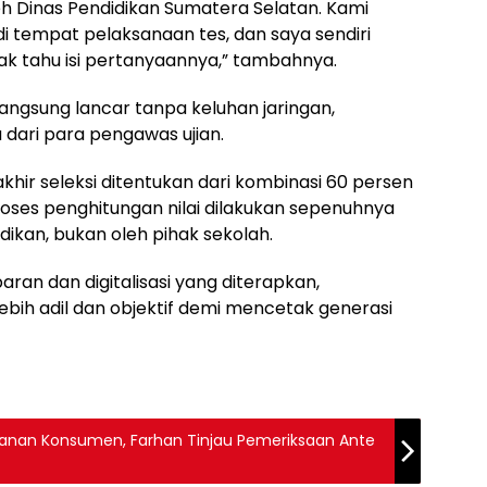
eh Dinas Pendidikan Sumatera Selatan. Kami
i tempat pelaksanaan tes, dan saya sendiri
ak tahu isi pertanyaannya,” tambahnya.
rlangsung lancar tanpa keluhan jaringan,
dari para pengawas ujian.
l akhir seleksi ditentukan dari kombinasi 60 persen
 Proses penghitungan nilai dilakukan sepenuhnya
idikan, bukan oleh pihak sekolah.
ran dan digitalisasi yang diterapkan,
lebih adil dan objektif demi mencetak generasi
anan Konsumen, Farhan Tinjau Pemeriksaan Ante