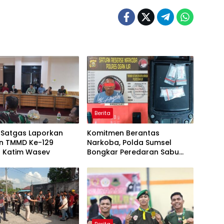
Berita
Satgas Laporkan
Komitmen Berantas
n TMMD Ke-129
Narkoba, Polda Sumsel
 Katim Wasev
Bongkar Peredaran Sabu
dan Amankan Pengedar
Residivis
Berita