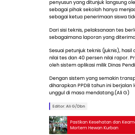
penyusun yang ditunjuk langsung ol
sebagai pihak sekolah hanya menjad
sebagai ketua penerimaan siswa tid
Dari sisi teknis, pelaksanaan tes be
sebagaimana laporan yang diterima 
Sesuai petunjuk teknis (juknis), hasi
nilai tes dan 40 persen nilai rapor.
oleh sistem aplikasi milik Dinas Pend
Dengan sistem yang semakin transpa
diharapkan PPDB tahun ini berjalan 
unggul di masa mendatang.(Ali G)
Editor: Ali G/Dbn
Pastikan Kesehatan dan Keam
Mortem Hewan Kurban