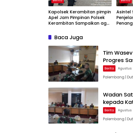
Kapolsek Kerambitan pimpin
Asintel 
Apel Jam Pimpinan Polsek
Penjela
Kerambitan Sampaikan agar
Penang
Personel selalu Siaga dan
Timah d
Tanggap terhadap
Baca Juga
Perkembangan Situasi
Tim Wasev 
Progres S
Berita
Agustus 
Palembang | Dut
Wadan Sat
kepada Ka
Berita
Agustus 
Palembang | Du