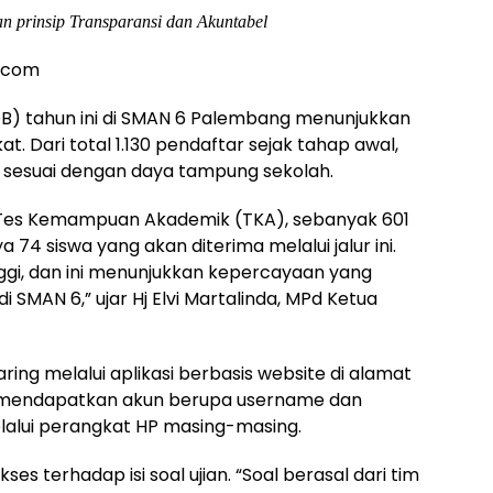
prinsip Transparansi dan Akuntabel
a.com
DB) tahun ini di SMAN 6 Palembang menunjukkan
t. Dari total 1.130 pendaftar sejak tahap awal,
a sesuai dengan daya tampung sekolah.
ur Tes Kemampuan Akademik (TKA), sebanyak 601
 74 siswa yang akan diterima melalui jalur ini.
ggi, dan ini menunjukkan kepercayaan yang
i SMAN 6,” ujar Hj Elvi Martalinda, MPd Ketua
ring melalui aplikasi berbasis website di alamat
ta mendapatkan akun berupa username dan
alui perangkat HP masing-masing.
ses terhadap isi soal ujian. “Soal berasal dari tim