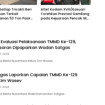
Satlap Tricakti Beri
Atlet Kodam XVIII/Kasuari
san Terkait
Torehkan Prestasi Gemilang
anan 53 Ton Pasir
pada Kejuaraan Pencak Silat
i Air Merbau
Piala Gubernur Papua Barat
Daya 2026
Evaluasi Pelaksanaan TMMD Ke-129,
asaran Dipaparkan Wadan Satgas
7, 2026
a Berita Nusantara Ketua Tim Wasev…
gas Laporkan Capaian TMMD Ke-129
tim Wasev
7, 2026
ta Berita Nusantara Wakil Komandan Satgas…