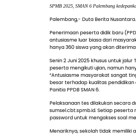
SPMB 2025, SMAN 6 Palembang kedepankan 
Palembang,- Duta Berita Nusantar
Penerimaan peserta didik baru (PP
antusiasme luar biasa dari masyaraka
hanya 360 siswa yang akan diterim
Senin 2 Juni 2025 khusus untuk jal
peserta mengikuti ujian, namun hanya
“Antusiasme masyarakat sangat tin
besar terhadap kualitas pendidikan d
Panitia PPDB SMAN 6.
Pelaksanaan tes dilakukan secara da
sumsel.cbt.spmb.id. Setiap peser
password untuk mengakses soal mel
Menariknya, sekolah tidak memiliki ak