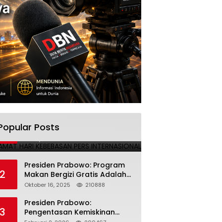
SELAMAT HARI KEBEBASAN PERS
Popular Posts
1
INTERNASIONAL
Mei 3, 2025
224691
Presiden Prabowo: Program
2
Makan Bergizi Gratis Adalah
Investasi untuk Masa Depan
Oktober 16, 2025
210888
Bangsa
Presiden Prabowo:
3
Pengentasan Kemiskinan
Butuh Persatuan dan