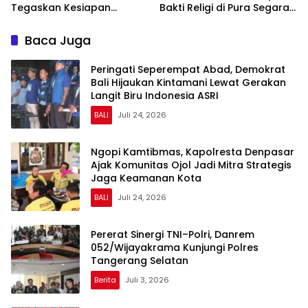
Tegaskan Kesiapan
Bakti Religi di Pura Segara,
Dukung Penuh Polda
Perkuat Kepedulian dan
Sumsel
Kebersamaan dengan
Baca Juga
Masyarakat
Peringati Seperempat Abad, Demokrat
Bali Hijaukan Kintamani Lewat Gerakan
Langit Biru Indonesia ASRI
BALI
Juli 24, 2026
Ngopi Kamtibmas, Kapolresta Denpasar
Ajak Komunitas Ojol Jadi Mitra Strategis
Jaga Keamanan Kota
BALI
Juli 24, 2026
Pererat Sinergi TNI–Polri, Danrem
052/Wijayakrama Kunjungi Polres
Tangerang Selatan
Berita
Juli 3, 2026