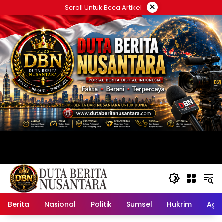
Langsung
×
Scroll Untuk Baca Artikel
ke
konten
Berita
Nasional
Politik
Sumsel
Hukrim
Ag