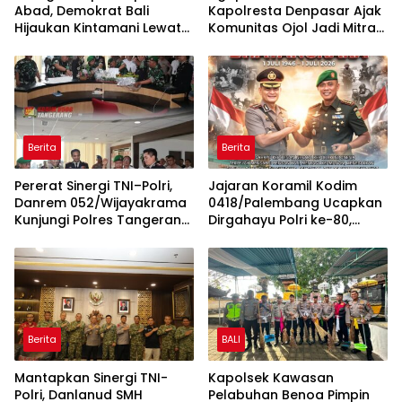
Abad, Demokrat Bali
Kapolresta Denpasar Ajak
Hijaukan Kintamani Lewat
Komunitas Ojol Jadi Mitra
Gerakan Langit Biru
Strategis Jaga Keamanan
Indonesia ASRI
Kota
Berita
Berita
Pererat Sinergi TNI–Polri,
Jajaran Koramil Kodim
Danrem 052/Wijayakrama
0418/Palembang Ucapkan
Kunjungi Polres Tangerang
Dirgahayu Polri ke-80,
Selatan
Perkuat Sinergitas TNI-Polri
Berita
BALI
Mantapkan Sinergi TNI-
Kapolsek Kawasan
Polri, Danlanud SMH
Pelabuhan Benoa Pimpin