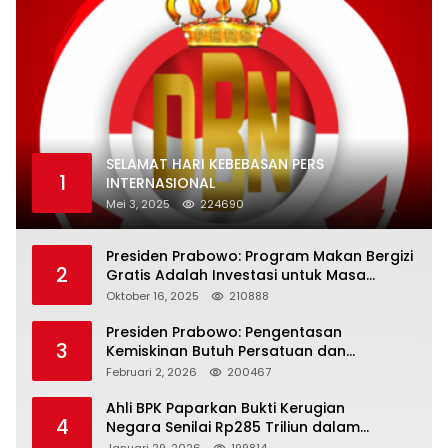
SELAMAT HARI KEBEBASAN PERS
1
INTERNASIONAL
Mei 3, 2025
224690
Presiden Prabowo: Program Makan Bergizi
2
Gratis Adalah Investasi untuk Masa
Depan Bangsa
Oktober 16, 2025
210888
Presiden Prabowo: Pengentasan
3
Kemiskinan Butuh Persatuan dan
Kepemimpinan yang Bertanggung Jawab
Februari 2, 2026
200467
Ahli BPK Paparkan Bukti Kerugian
4
Negara Senilai Rp285 Triliun dalam
Persidangan Korupsi PT Pertamina