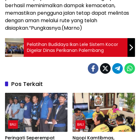
berhasil meminimalkan dampak kemacetan,
memastikan pengguna jalan tetap dapat melintas
dengan aman melalui rute yang telah
disiapkan.”Pungkasnya.(Marno)
Pelatihan Budidaya Ikan Lele Sistem Kocor
Digelar Dinas Perikanan Palembang
Pos Terkait
BALI
BALI
Peringati Seperempat
Ngopi Kamtibmas,