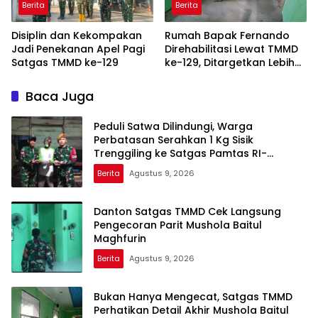
Berita
Berita
Disiplin dan Kekompakan
Rumah Bapak Fernando
Jadi Penekanan Apel Pagi
Direhabilitasi Lewat TMMD
Satgas TMMD ke-129
ke-129, Ditargetkan Lebih
Aman dan Nyaman
Baca Juga
Peduli Satwa Dilindungi, Warga
Perbatasan Serahkan 1 Kg Sisik
Trenggiling ke Satgas Pamtas RI-
Malaysia Yonarmed 19/Bogani
Berita
Agustus 9, 2026
Danton Satgas TMMD Cek Langsung
Pengecoran Parit Mushola Baitul
Maghfurin
Berita
Agustus 9, 2026
Bukan Hanya Mengecat, Satgas TMMD
Perhatikan Detail Akhir Mushola Baitul