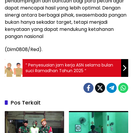
pendampingan dan bantuan bagi para petani agar
dapat mencapai hasil yang lebih optimal. Dengan
sinergi antara berbagai pihak, swasembada pangan
bukan hanya sekadar target, tetapi menjadi
kenyataan yang dapat mendukung ketahanan
pangan nasional
(Dim0808/Red).
” Penyesuaian jam kerja ASN selama bulan
suci Ramadhan Tahun 2025 “
Pos Terkait