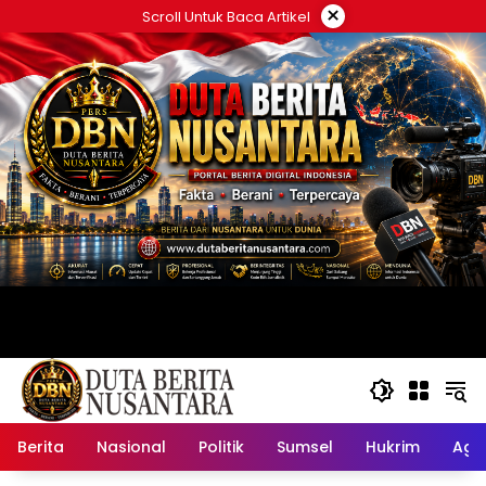
Langsung
×
Scroll Untuk Baca Artikel
ke
konten
Berita
Nasional
Politik
Sumsel
Hukrim
Ag