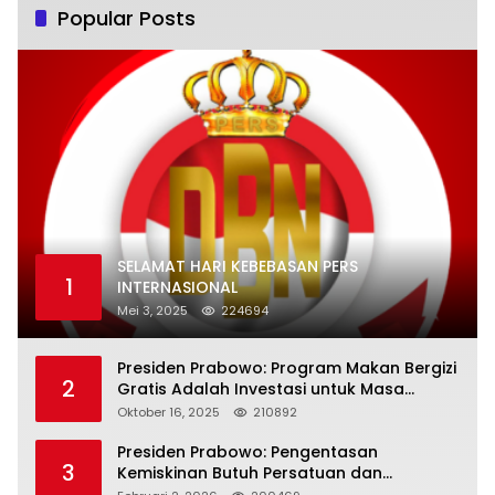
Popular Posts
SELAMAT HARI KEBEBASAN PERS
1
INTERNASIONAL
Mei 3, 2025
224694
Presiden Prabowo: Program Makan Bergizi
2
Gratis Adalah Investasi untuk Masa
Depan Bangsa
Oktober 16, 2025
210892
Presiden Prabowo: Pengentasan
3
Kemiskinan Butuh Persatuan dan
Kepemimpinan yang Bertanggung Jawab