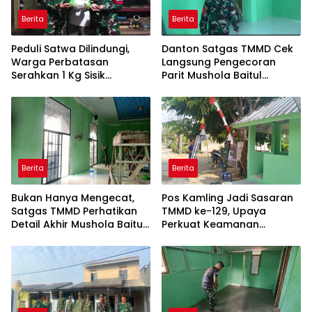
Berita
Berita
Peduli Satwa Dilindungi,
Danton Satgas TMMD Cek
Warga Perbatasan
Langsung Pengecoran
Serahkan 1 Kg Sisik
Parit Mushola Baitul
Trenggiling ke Satgas
Maghfurin
Pamtas RI-Malaysia
Yonarmed 19/Bogani
Berita
Berita
Bukan Hanya Mengecat,
Pos Kamling Jadi Sasaran
Satgas TMMD Perhatikan
TMMD ke-129, Upaya
Detail Akhir Mushola Baitul
Perkuat Keamanan
Maghfurin
Berbasis Masyarakat