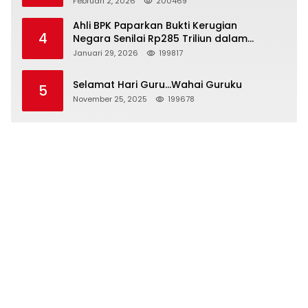
Februari 2, 2026
200469
Ahli BPK Paparkan Bukti Kerugian
4
Negara Senilai Rp285 Triliun dalam
Persidangan Korupsi PT Pertamina
Januari 29, 2026
199817
Selamat Hari Guru…Wahai Guruku
5
November 25, 2025
199678