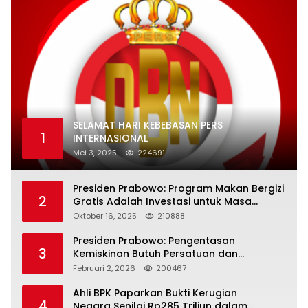
SELAMAT HARI KEBEBASAN PERS
1
INTERNASIONAL
Mei 3, 2025
224691
Presiden Prabowo: Program Makan Bergizi
2
Gratis Adalah Investasi untuk Masa
Depan Bangsa
Oktober 16, 2025
210888
Presiden Prabowo: Pengentasan
3
Kemiskinan Butuh Persatuan dan
Kepemimpinan yang Bertanggung Jawab
Februari 2, 2026
200467
Ahli BPK Paparkan Bukti Kerugian
4
Negara Senilai Rp285 Triliun dalam