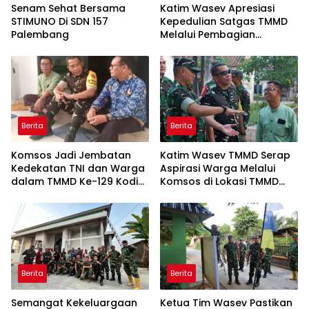
Senam Sehat Bersama
Katim Wasev Apresiasi
STIMUNO Di SDN 157
Kepedulian Satgas TMMD
Palembang
Melalui Pembagian
Sembako
Berita
Berita
Komsos Jadi Jembatan
Katim Wasev TMMD Serap
Kedekatan TNI dan Warga
Aspirasi Warga Melalui
dalam TMMD Ke-129 Kodim
Komsos di Lokasi TMMD
0418/Palembang
Kodim 0418/Palembang
Berita
Berita
Semangat Kekeluargaan
Ketua Tim Wasev Pastikan