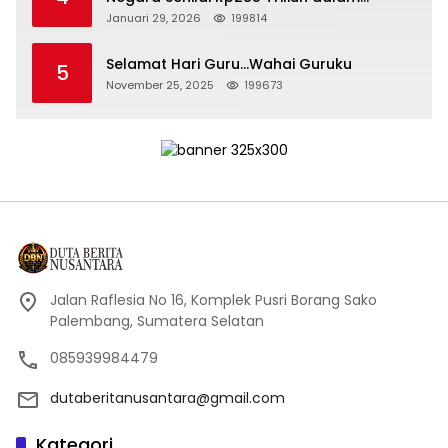
Persidangan Korupsi PT Pertamina
Januari 29, 2026
199814
Selamat Hari Guru…Wahai Guruku
5
November 25, 2025
199673
Jalan Raflesia No 16, Komplek Pusri Borang Sako
Palembang, Sumatera Selatan
085939984479
dutaberitanusantara@gmail.com
Kategori