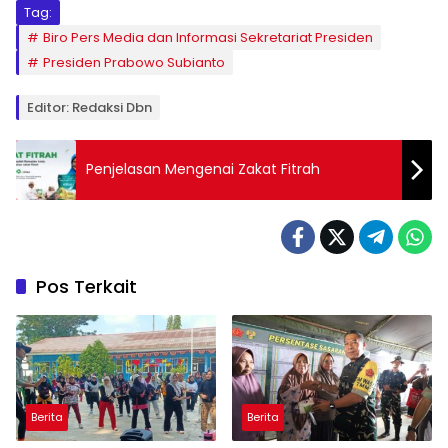
Tag:
Biro Pers Media dan Informasi Sekretariat Presiden
Presiden Prabowo Subianto
Editor: Redaksi Dbn
Penjelasan Mengenai Zakat Fitrah
Pos Terkait
Berita
Berita