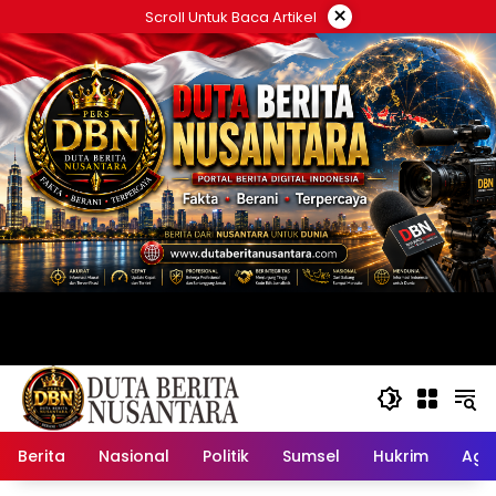
Langsung
×
Scroll Untuk Baca Artikel
ke
konten
Berita
Nasional
Politik
Sumsel
Hukrim
Ag