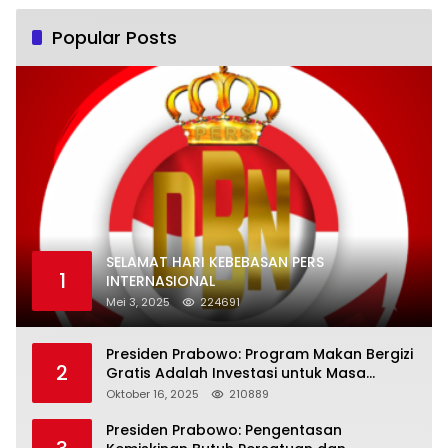
Popular Posts
SELAMAT HARI KEBEBASAN PERS
1
INTERNASIONAL
Mei 3, 2025
224691
Presiden Prabowo: Program Makan Bergizi
2
Gratis Adalah Investasi untuk Masa
Depan Bangsa
Oktober 16, 2025
210889
Presiden Prabowo: Pengentasan