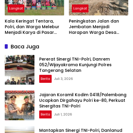
Langkat
Langkat
Kala Keringat Tentara,
Peningkatan Jalan dan
Polri, dan Warga Melebur
Jembatan Menjadi
Menjadi Karya di Pasar
Harapan Warga Desa
Rawa
Pasar Rawa Membuka
Lembaran Baru dan Rezeki
Baca Juga
Baru
Pererat Sinergi TNI–Polri, Danrem
052/Wijayakrama Kunjungi Polres
Tangerang Selatan
Berita
Juli 3, 2026
Jajaran Koramil Kodim 0418/Palembang
Ucapkan Dirgahayu Polri ke-80, Perkuat
Sinergitas TNI-Polri
Berita
Juli 1, 2026
Mantapkan Sinergi TNI-Polri, Danlanud