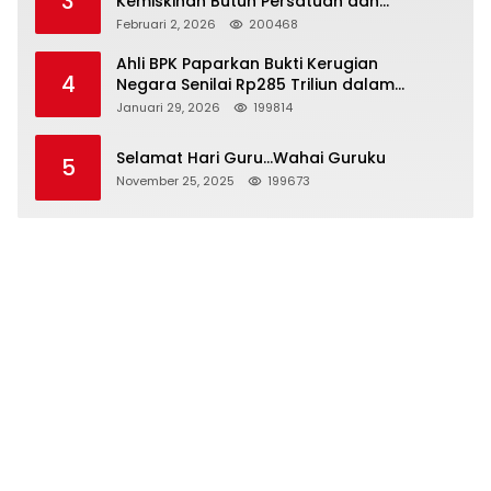
3
Kemiskinan Butuh Persatuan dan
Kepemimpinan yang Bertanggung Jawab
Februari 2, 2026
200468
Ahli BPK Paparkan Bukti Kerugian
4
Negara Senilai Rp285 Triliun dalam
Persidangan Korupsi PT Pertamina
Januari 29, 2026
199814
Selamat Hari Guru…Wahai Guruku
5
November 25, 2025
199673
Jalan Raflesia No 16, Komplek Pusri Borang Sako
Palembang, Sumatera Selatan
085939984479