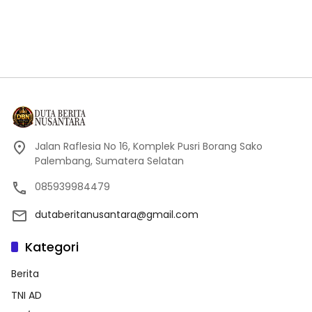
dutaberitanusantara@gmail.com
Kategori
Berita
TNI AD
TNI/POLRI
Nasional
Palembang
Label
KEPALA PUSAT PENERANGAN HUKUM
Kejagung RI
Kemenag RI
BPMI Setpres
Presiden RI