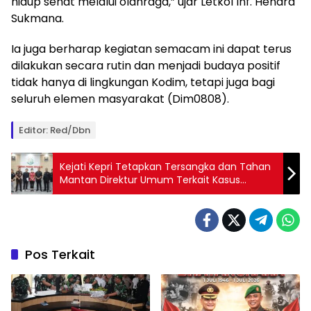
hidup sehat melalui olahraga,” ujar Letkol Inf. Hendra
Sukmana.
Ia juga berharap kegiatan semacam ini dapat terus
dilakukan secara rutin dan menjadi budaya positif
tidak hanya di lingkungan Kodim, tetapi juga bagi
seluruh elemen masyarakat (Dim0808).
Editor: Red/Dbn
Kejati Kepri Tetapkan Tersangka dan Tahan
Mantan Direktur Umum Terkait Kasus
Korupsi Pembangunan Studio TVRI Kepri
Pos Terkait