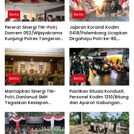
Berita
Berita
Pererat Sinergi TNI–Polri,
Jajaran Koramil Kodim
Danrem 052/Wijayakrama
0418/Palembang Ucapkan
Kunjungi Polres Tangerang
Dirgahayu Polri ke-80,
Selatan
Perkuat Sinergitas TNI-Polri
Berita
Berita
Mantapkan Sinergi TNI-
Pastikan Situasi Kondusif,
Polri, Danlanud SMH
Personel Kodim 1310/Bitung
Tegaskan Kesiapan
dan Aparat Gabungan
Dukung Penuh Polda
Dikerahkan Amankan
Sumsel
Malam Takbiran dan
Sholat Idul Adha 1447 H