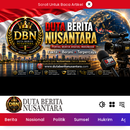
Langsung
×
Scroll Untuk Baca Artikel
ke
konten
Berita
Nasional
Politik
Sumsel
Hukrim
Ag