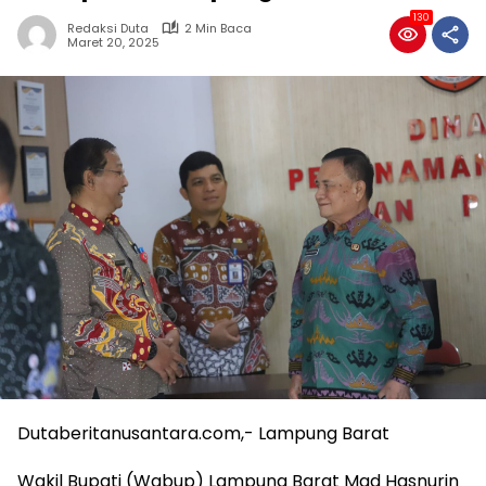
130
Redaksi Duta
2 Min Baca
Maret 20, 2025
Dutaberitanusantara.com,- Lampung Barat
Wakil Bupati (Wabup) Lampung Barat Mad Hasnurin