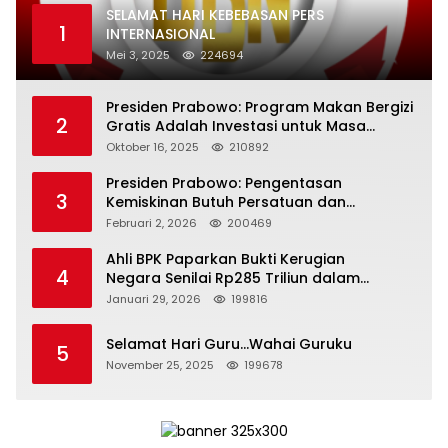
SELAMAT HARI KEBEBASAN PERS
1
INTERNASIONAL
Mei 3, 2025
224694
Presiden Prabowo: Program Makan Bergizi
2
Gratis Adalah Investasi untuk Masa
Depan Bangsa
Oktober 16, 2025
210892
Presiden Prabowo: Pengentasan
3
Kemiskinan Butuh Persatuan dan
Kepemimpinan yang Bertanggung Jawab
Februari 2, 2026
200469
Ahli BPK Paparkan Bukti Kerugian
4
Negara Senilai Rp285 Triliun dalam
Persidangan Korupsi PT Pertamina
Januari 29, 2026
199816
Selamat Hari Guru…Wahai Guruku
5
November 25, 2025
199678