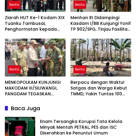
Berita
Berita
Ziarah HUT Ke-1 Kodam XIX
Menhan RI Didampingi
Tuanku Tambusai,
Kasdam I/BB Kunjungi Yonif
Penghormatan kepada
TP 902/SPG, Tinjau Fasilitas
Pahlawan Berlangsung
dan Beri Motivasi Prajurit
Khidmat
Berita
Berita
MENKOPOLKAM KUNJUNGI
Berpacu dengan Waktu!
MAKODAM III/SILIWANGI,
Satgas dan Warga Kebut
PANGDAM TEGASKAN
TMMD, Yakin Tuntas 100
KOMITMEN PERKUAT SINERGI
Persen Sebelum Penutupan
MENJAGA STABILITAS
Baca Juga
NASIONAL
Enam Tersangka Korupsi Tata Kelola
Minyak Mentah PETRAL, PES dan ISC
Diserahkan ke Penuntut Umum