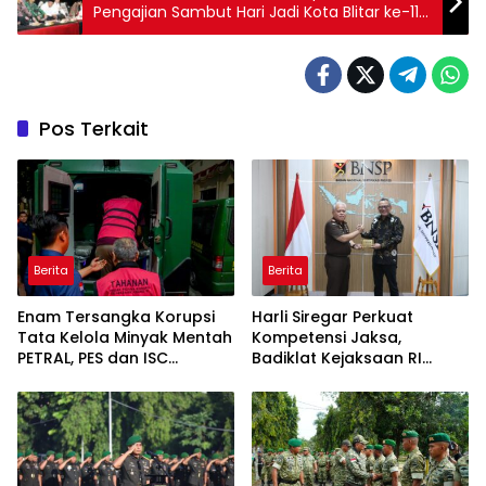
Pengajian Sambut Hari Jadi Kota Blitar ke-119
Tahun 2025
Pos Terkait
Berita
Berita
Enam Tersangka Korupsi
Harli Siregar Perkuat
Tata Kelola Minyak Mentah
Kompetensi Jaksa,
PETRAL, PES dan ISC
Badiklat Kejaksaan RI
Diserahkan ke Penuntut
Gandeng BNSP Wujudkan
Umum
Sertifikasi Profesional