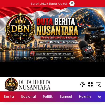
Langsung
×
Scroll Untuk Baca Artikel
ke
konten
Berita
Nasional
Politik
Sumsel
Hukrim
Ag