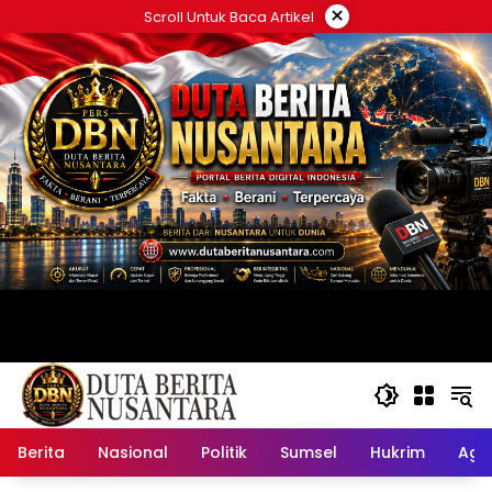
Langsung
×
Scroll Untuk Baca Artikel
ke
konten
Berita
Nasional
Politik
Sumsel
Hukrim
Ag