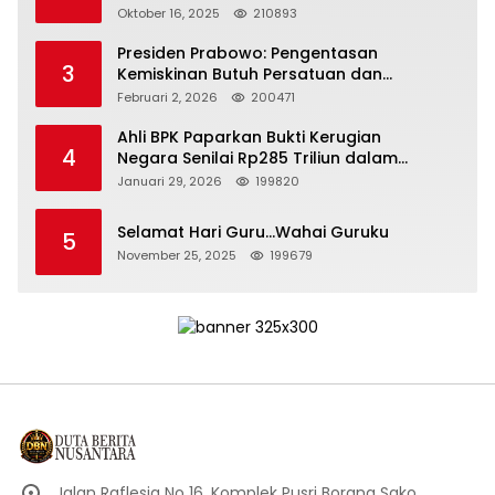
Depan Bangsa
Oktober 16, 2025
210893
Presiden Prabowo: Pengentasan
3
Kemiskinan Butuh Persatuan dan
Kepemimpinan yang Bertanggung Jawab
Februari 2, 2026
200471
Ahli BPK Paparkan Bukti Kerugian
4
Negara Senilai Rp285 Triliun dalam
Persidangan Korupsi PT Pertamina
Januari 29, 2026
199820
Selamat Hari Guru…Wahai Guruku
5
November 25, 2025
199679
Jalan Raflesia No 16, Komplek Pusri Borang Sako