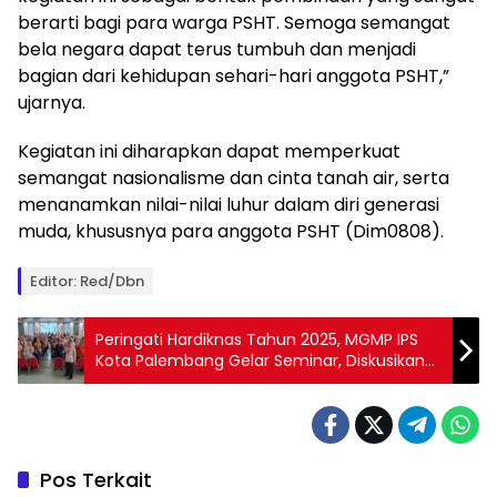
berarti bagi para warga PSHT. Semoga semangat
bela negara dapat terus tumbuh dan menjadi
bagian dari kehidupan sehari-hari anggota PSHT,”
ujarnya.
Kegiatan ini diharapkan dapat memperkuat
semangat nasionalisme dan cinta tanah air, serta
menanamkan nilai-nilai luhur dalam diri generasi
muda, khususnya para anggota PSHT (Dim0808).
Editor: Red/dbn
Peringati Hardiknas Tahun 2025, MGMP IPS
Kota Palembang Gelar Seminar, Diskusikan
Pembelajaran Mendalam dan Pendidikan
Karakter
Pos Terkait