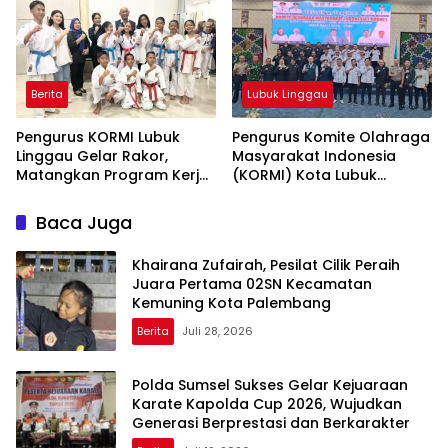
Berita
Lubuk Linggau
Pengurus KORMI Lubuk
Pengurus Komite Olahraga
Linggau Gelar Rakor,
Masyarakat Indonesia
Matangkan Program Kerja
(KORMI) Kota Lubuk
dan Persiapan Forprov
Linggau Periode 2026-2030
Sumsel II
Resmi Dilantik
Baca Juga
Khairana Zufairah, Pesilat Cilik Peraih
Juara Pertama 02SN Kecamatan
Kemuning Kota Palembang
Berita
Juli 28, 2026
Polda Sumsel Sukses Gelar Kejuaraan
Karate Kapolda Cup 2026, Wujudkan
Generasi Berprestasi dan Berkarakter