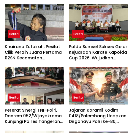
Berita
Berita
Khairana Zufairah, Pesilat
Polda Sumsel Sukses Gelar
Cilik Peraih Juara Pertama
Kejuaraan Karate Kapolda
02SN Kecamatan
Cup 2026, Wujudkan
Kemuning Kota Palembang
Generasi Berprestasi dan
Berkarakter
Berita
Berita
Pererat Sinergi TNI–Polri,
Jajaran Koramil Kodim
Danrem 052/Wijayakrama
0418/Palembang Ucapkan
Kunjungi Polres Tangerang
Dirgahayu Polri ke-80,
Selatan
Perkuat Sinergitas TNI-Polri