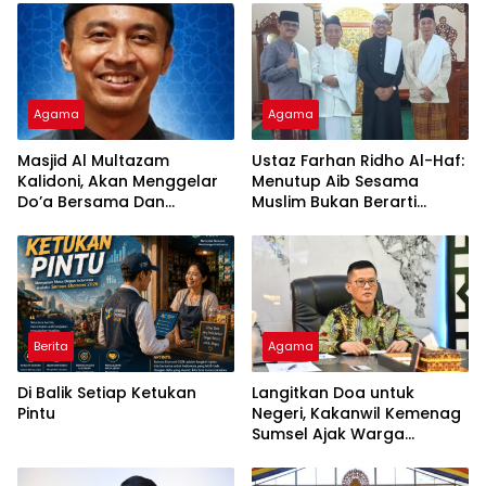
Agama
Agama
Masjid Al Multazam
Ustaz Farhan Ridho Al-Haf:
Kalidoni, Akan Menggelar
Menutup Aib Sesama
Do’a Bersama Dan
Muslim Bukan Berarti
Tausiyah Menyambut HUT
Membenarkan Dosa
RI Ke-81 Dengan
Pembicara Ustadz Qoim
Nur’aini M.Pd
Berita
Agama
Di Balik Setiap Ketukan
Langitkan Doa untuk
Pintu
Negeri, Kakanwil Kemenag
Sumsel Ajak Warga
Sukseskan Zikir dan Doa
Kebangsaan di Monas