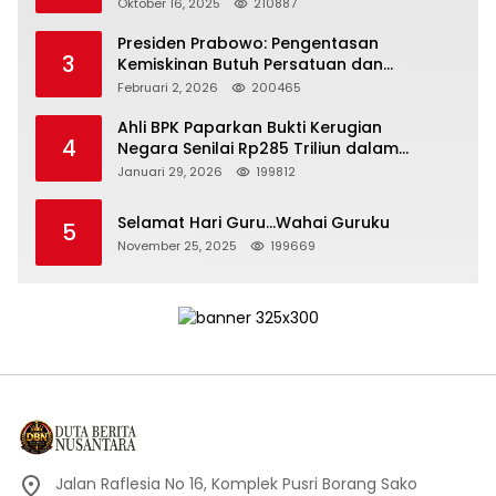
Depan Bangsa
Oktober 16, 2025
210887
Presiden Prabowo: Pengentasan
3
Kemiskinan Butuh Persatuan dan
Kepemimpinan yang Bertanggung Jawab
Februari 2, 2026
200465
Ahli BPK Paparkan Bukti Kerugian
4
Negara Senilai Rp285 Triliun dalam
Persidangan Korupsi PT Pertamina
Januari 29, 2026
199812
Selamat Hari Guru…Wahai Guruku
5
November 25, 2025
199669
Jalan Raflesia No 16, Komplek Pusri Borang Sako