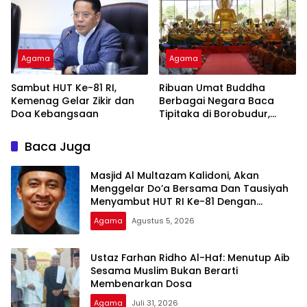
Agama
Agama
Sambut HUT Ke-81 RI,
Ribuan Umat Buddha
Kemenag Gelar Zikir dan
Berbagai Negara Baca
Doa Kebangsaan
Tipitaka di Borobudur,
Perdalam Pemahaman
Dhamma
Baca Juga
Masjid Al Multazam Kalidoni, Akan
Menggelar Do’a Bersama Dan Tausiyah
Menyambut HUT RI Ke-81 Dengan
Pembicara Ustadz Qoim Nur’aini M.Pd
Agama
Agustus 5, 2026
Ustaz Farhan Ridho Al-Haf: Menutup Aib
Sesama Muslim Bukan Berarti
Membenarkan Dosa
Agama
Juli 31, 2026