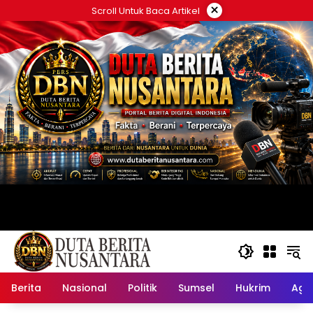
Langsung
×
Scroll Untuk Baca Artikel
ke
konten
Berita
Nasional
Politik
Sumsel
Hukrim
Ag