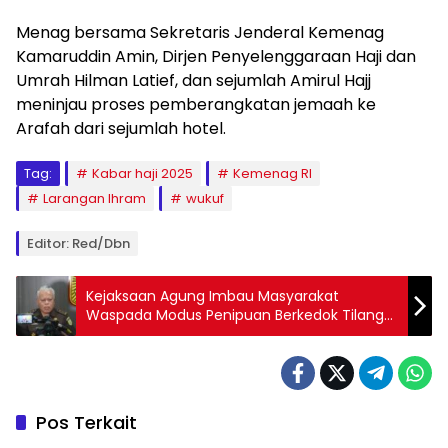
Menag bersama Sekretaris Jenderal Kemenag
Kamaruddin Amin, Dirjen Penyelenggaraan Haji dan
Umrah Hilman Latief, dan sejumlah Amirul Hajj
meninjau proses pemberangkatan jemaah ke
Arafah dari sejumlah hotel.
Tag:
Kabar haji 2025
Kemenag RI
Larangan Ihram
wukuf
Editor: Red/dbn
Kejaksaan Agung Imbau Masyarakat
Waspada Modus Penipuan Berkedok Tilang
Elektronik
Pos Terkait