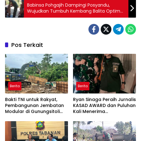
Babinsa Pohgajih Dampingi Posyandu,
Wujudkan Tumbuh Kembang Balita Optimal
Dan Cegah Stunting
Pos Terkait
Berita
Berita
Bakti TNI untuk Rakyat,
Ryan Sinaga Peraih Jurnalis
Pembangunan Jembatan
KASAD AWARD dan Puluhan
Modular di Gunungsitoli
Kali Menerima
Masuki Tahap Pengecoran
Penghargaan Ajak Awak
Abutmen
Media Aktif Publikasi
Kegiatan TNI