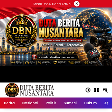
Langsung
×
Scroll Untuk Baca Artikel
ke
konten
Berita
Nasional
Politik
Sumsel
Hukrim
Ag