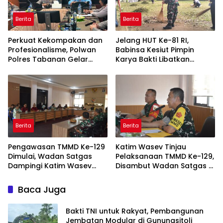
Berita
Berita
Perkuat Kekompakan dan
Jelang HUT Ke-81 RI,
Profesionalisme, Polwan
Babinsa Kesiut Pimpin
Polres Tabanan Gelar
Karya Bakti Libatkan
Pertemuan Rutin
Mahasiswa Universitas
Udayana
Berita
Berita
Pengawasan TMMD Ke-129
Katim Wasev Tinjau
Dimulai, Wadan Satgas
Pelaksanaan TMMD Ke-129,
Dampingi Katim Wasev
Disambut Wadan Satgas di
Tinjau Lokasi Kegiatan
Makodim
Baca Juga
Bakti TNI untuk Rakyat, Pembangunan
Jembatan Modular di Gunungsitoli