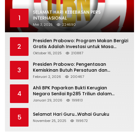
SELAMAT HARI KEBEBASAN PERS
1
INTERNASIONAL
Mei 3, 2025
224690
Presiden Prabowo: Program Makan Bergizi
2
Gratis Adalah Investasi untuk Masa
Depan Bangsa
Oktober 16, 2025
210887
Presiden Prabowo: Pengentasan
3
Kemiskinan Butuh Persatuan dan
Kepemimpinan yang Bertanggung Jawab
Februari 2, 2026
200467
Ahli BPK Paparkan Bukti Kerugian
4
Negara Senilai Rp285 Triliun dalam
Persidangan Korupsi PT Pertamina
Januari 29, 2026
199813
Selamat Hari Guru…Wahai Guruku
5
November 25, 2025
199672