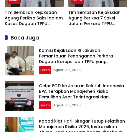
Tim Sembilan Kejaksaan
Tim Sembilan Kejaksaan
Agung Periksa Saksi dalam
Agung Periksa 7 Saksi
Kasus Dugaan TPPU
dalam Perkara TPPU
Tersangka FA
Tersangka FA
Baca Juga
Komisi Kejaksaan RI Lakukan
Pemantauan Penanganan Perkara
Dugaan Korupsi dan TPPU yang
Melibatkan Mantan Jampidsus, FA di
Berita
Agustus 5, 2026
Kejaksaan Agung
Gelar FGD ke Jajaran Seluruh Indonesia
BPA Terapkan Manajemen Risiko
Pemulihan Aset Terintegrasi dan
Pemanfaatan AI
Berita
Agustus 5, 2026
Kabadiklat Harli Siregar Tutup Pelatihan
Manajemen Risiko 2026, Instruksikan