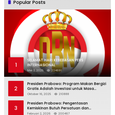
Popular Posts
SELAMAT HARI KEBEBASAN PERS
1
INTERNASIONAL
Mei 3, 2025
224691
Presiden Prabowo: Program Makan Bergizi
2
Gratis Adalah Investasi untuk Masa
Depan Bangsa
Oktober 16, 2025
210888
Presiden Prabowo: Pengentasan
3
Kemiskinan Butuh Persatuan dan
Kepemimpinan yang Bertanggung Jawab
Februari 2, 2026
200467