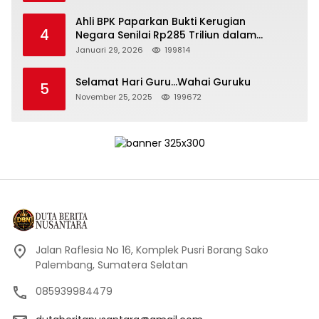
Ahli BPK Paparkan Bukti Kerugian
4
Negara Senilai Rp285 Triliun dalam
Persidangan Korupsi PT Pertamina
Januari 29, 2026
199814
Selamat Hari Guru…Wahai Guruku
5
November 25, 2025
199672
Jalan Raflesia No 16, Komplek Pusri Borang Sako
Palembang, Sumatera Selatan
085939984479