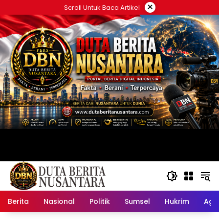
Langsung
×
Scroll Untuk Baca Artikel
ke
konten
Berita
Nasional
Politik
Sumsel
Hukrim
Ag