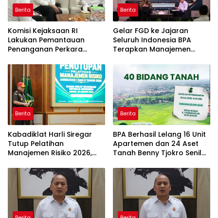
Berita
Berita
Komisi Kejaksaan RI
Gelar FGD ke Jajaran
Lakukan Pemantauan
Seluruh Indonesia BPA
Penanganan Perkara
Terapkan Manajemen
Dugaan Korupsi dan TPPU
Risiko Pemulihan Aset
yang Melibatkan Mantan
Terintegrasi dan
Jampidsus, FA di
Pemanfaatan AI
Kejaksaan Agung
Berita
Berita
Kabadiklat Harli Siregar
BPA Berhasil Lelang 16 Unit
Tutup Pelatihan
Apartemen dan 24 Aset
Manajemen Risiko 2026,
Tanah Benny Tjokro Senilai
Instruksikan Alumni Jadi
Total Rp129,15 Miliar
Agen Perubahan di Seluruh
Satker Kejaksaan
Berita
Berita