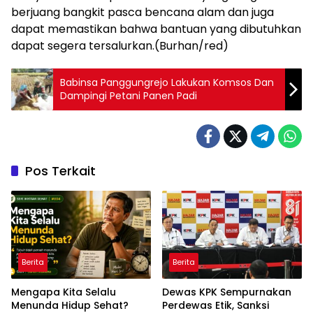
berjuang bangkit pasca bencana alam dan juga
dapat memastikan bahwa bantuan yang dibutuhkan
dapat segera tersalurkan.(Burhan/red)
Babinsa Panggungrejo Lakukan Komsos Dan
Dampingi Petani Panen Padi
Pos Terkait
Berita
Berita
Mengapa Kita Selalu
Dewas KPK Sempurnakan
Menunda Hidup Sehat?
Perdewas Etik, Sanksi