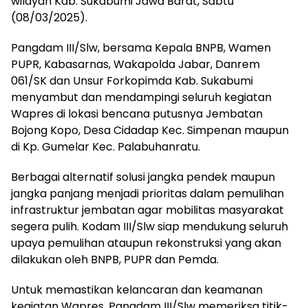
wilayah Kab. Sukabumi Jawa Barat, Sabtu
(08/03/2025).
Pangdam III/Slw, bersama Kepala BNPB, Wamen
PUPR, Kabasarnas, Wakapolda Jabar, Danrem
061/SK dan Unsur Forkopimda Kab. Sukabumi
menyambut dan mendampingi seluruh kegiatan
Wapres di lokasi bencana putusnya Jembatan
Bojong Kopo, Desa Cidadap Kec. Simpenan maupun
di Kp. Gumelar Kec. Palabuhanratu.
Berbagai alternatif solusi jangka pendek maupun
jangka panjang menjadi prioritas dalam pemulihan
infrastruktur jembatan agar mobilitas masyarakat
segera pulih. Kodam III/Slw siap mendukung seluruh
upaya pemulihan ataupun rekonstruksi yang akan
dilakukan oleh BNPB, PUPR dan Pemda.
Untuk memastikan kelancaran dan keamanan
kegiatan Wapres, Pangdam III/Slw memeriksa titik-