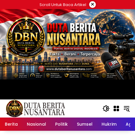
Langsung
×
Scroll Untuk Baca Artikel
ke
konten
Berita
Nasional
Politik
Sumsel
Hukrim
Ag