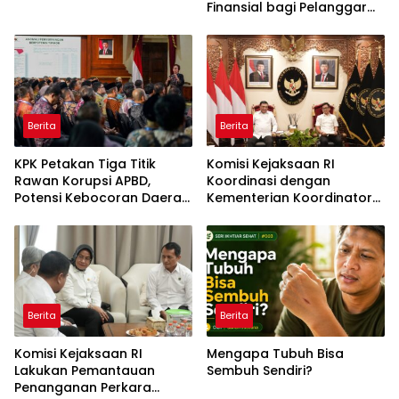
Finansial bagi Pelanggar
Akan Diperberat
Berita
Berita
KPK Petakan Tiga Titik
Komisi Kejaksaan RI
Rawan Korupsi APBD,
Koordinasi dengan
Potensi Kebocoran Daerah
Kementerian Koordinator
Rp2,37 Triliun Berhasil
Bidang Politik dan
Dimitigasi
Keamanan Terkait
Pengawasan Penanganan
Perkara Dugaan Korupsi
dan TPPU Mantan
Jampidsus, FA
Berita
Berita
Komisi Kejaksaan RI
Mengapa Tubuh Bisa
Lakukan Pemantauan
Sembuh Sendiri?
Penanganan Perkara