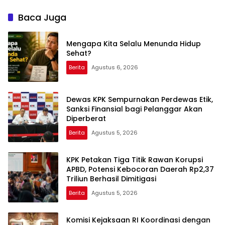
Dugaan Korupsi dan TPPU
yang Melibatkan Mantan
Baca Juga
Jampidsus, FA di
Kejaksaan Agung
Mengapa Kita Selalu Menunda Hidup
Sehat?
Berita
Agustus 6, 2026
Dewas KPK Sempurnakan Perdewas Etik,
Sanksi Finansial bagi Pelanggar Akan
Diperberat
Berita
Agustus 5, 2026
KPK Petakan Tiga Titik Rawan Korupsi
APBD, Potensi Kebocoran Daerah Rp2,37
Triliun Berhasil Dimitigasi
Berita
Agustus 5, 2026
Komisi Kejaksaan RI Koordinasi dengan