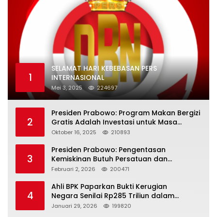
SELAMAT HARI KEBEBASAN PERS
1
INTERNASIONAL
Mei 3, 2025
224697
Presiden Prabowo: Program Makan Bergizi
2
Gratis Adalah Investasi untuk Masa
Depan Bangsa
Oktober 16, 2025
210893
Presiden Prabowo: Pengentasan
3
Kemiskinan Butuh Persatuan dan
Kepemimpinan yang Bertanggung Jawab
Februari 2, 2026
200471
Ahli BPK Paparkan Bukti Kerugian
4
Negara Senilai Rp285 Triliun dalam
Persidangan Korupsi PT Pertamina
Januari 29, 2026
199820