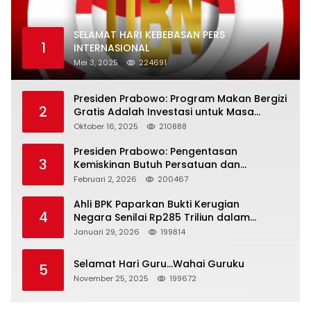
SELAMAT HARI KEBEBASAN PERS
1
INTERNASIONAL
Mei 3, 2025
224691
Presiden Prabowo: Program Makan Bergizi
2
Gratis Adalah Investasi untuk Masa
Depan Bangsa
Oktober 16, 2025
210888
Presiden Prabowo: Pengentasan
3
Kemiskinan Butuh Persatuan dan
Kepemimpinan yang Bertanggung Jawab
Februari 2, 2026
200467
Ahli BPK Paparkan Bukti Kerugian
4
Negara Senilai Rp285 Triliun dalam
Persidangan Korupsi PT Pertamina
Januari 29, 2026
199814
Selamat Hari Guru…Wahai Guruku
5
November 25, 2025
199672