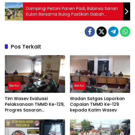
Dampingi Petani Panen Padi, Babinsa Sanan
Kulon Bersama Bulog Pastikan Gabah
Terserap
Pos Terkait
Berita
Berita
Tim Wasev Evaluasi
Wadan Satgas Laporkan
Pelaksanaan TMMD Ke-129,
Capaian TMMD Ke-129
Progres Sasaran
kepada Katim Wasev
Dipaparkan Wadan Satgas