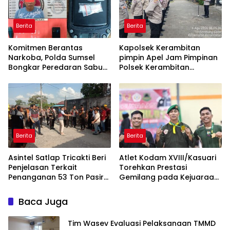
Berita
Berita
Komitmen Berantas
Kapolsek Kerambitan
Narkoba, Polda Sumsel
pimpin Apel Jam Pimpinan
Bongkar Peredaran Sabu
Polsek Kerambitan
dan Amankan Pengedar
Sampaikan agar Personel
Residivis
selalu Siaga dan Tanggap
terhadap Perkembangan
Situasi
Berita
Berita
Asintel Satlap Tricakti Beri
Atlet Kodam XVIII/Kasuari
Penjelasan Terkait
Torehkan Prestasi
Penanganan 53 Ton Pasir
Gemilang pada Kejuaraan
Timah di Air Merbau
Pencak Silat Piala
Gubernur Papua Barat
Baca Juga
Daya 2026
Tim Wasev Evaluasi Pelaksanaan TMMD