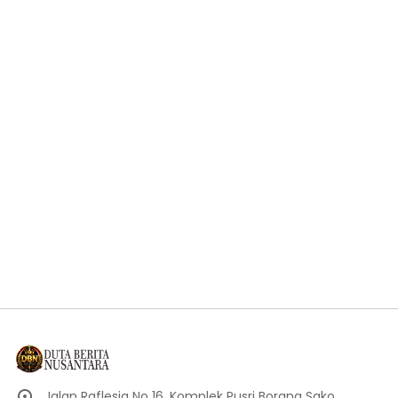
Jalan Raflesia No 16, Komplek Pusri Borang Sako