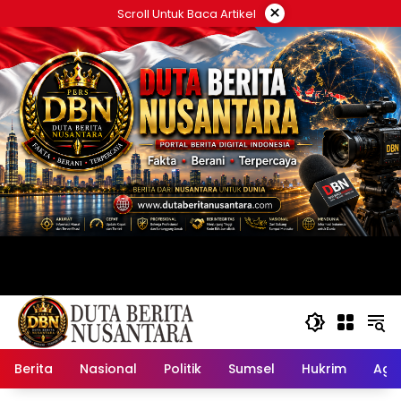
Langsung
×
Scroll Untuk Baca Artikel
ke
konten
Berita
Nasional
Politik
Sumsel
Hukrim
Ag