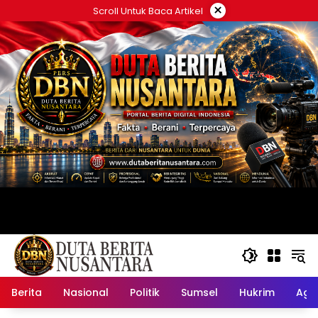
Langsung
×
Scroll Untuk Baca Artikel
ke
konten
Berita
Nasional
Politik
Sumsel
Hukrim
Ag