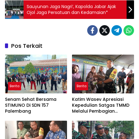
Sauyunan Jaga Nagri’, Kapolda Jabar Ajak
Ojol Jaga Persatuan dan Kedamaian*
Pos Terkait
Berita
Berita
Senam Sehat Bersama
Katim Wasev Apresiasi
STIMUNO Di SDN 157
Kepedulian Satgas TMMD
Palembang
Melalui Pembagian
Sembako