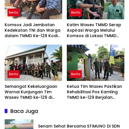
Berita
Berita
Komsos Jadi Jembatan
Katim Wasev TMMD Serap
Kedekatan TNI dan Warga
Aspirasi Warga Melalui
dalam TMMD Ke-129 Kodim
Komsos di Lokasi TMMD
0418/Palembang
Kodim 0418/Palembang
Berita
Berita
Semangat Kekeluargaan
Ketua Tim Wasev Pastikan
Warnai Kunjungan Tim
Rehabilitasi Pos Kamling
Wasev TMMD ke-129 di
TMMD ke-129 Berjalan
Talang Jambe
Sesuai Target
Baca Juga
Senam Sehat Bersama STIMUNO Di SDN