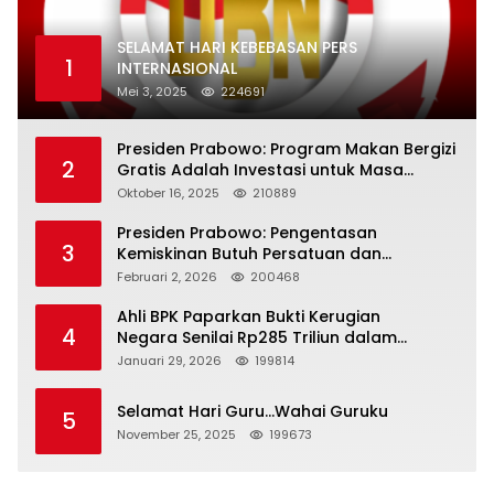
SELAMAT HARI KEBEBASAN PERS
1
INTERNASIONAL
Mei 3, 2025
224691
Presiden Prabowo: Program Makan Bergizi
2
Gratis Adalah Investasi untuk Masa
Depan Bangsa
Oktober 16, 2025
210889
Presiden Prabowo: Pengentasan
3
Kemiskinan Butuh Persatuan dan
Kepemimpinan yang Bertanggung Jawab
Februari 2, 2026
200468
Ahli BPK Paparkan Bukti Kerugian
4
Negara Senilai Rp285 Triliun dalam
Persidangan Korupsi PT Pertamina
Januari 29, 2026
199814
Selamat Hari Guru…Wahai Guruku
5
November 25, 2025
199673