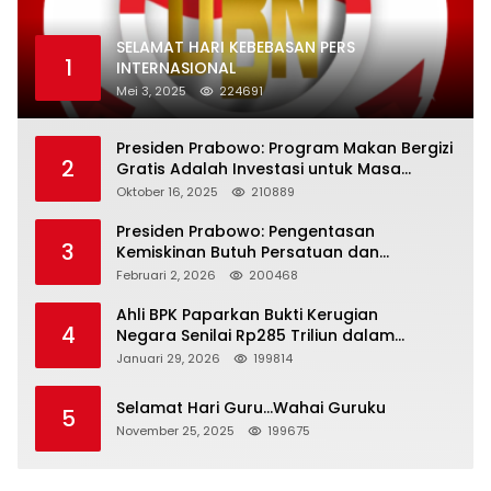
SELAMAT HARI KEBEBASAN PERS
1
INTERNASIONAL
Mei 3, 2025
224691
Presiden Prabowo: Program Makan Bergizi
2
Gratis Adalah Investasi untuk Masa
Depan Bangsa
Oktober 16, 2025
210889
Presiden Prabowo: Pengentasan
3
Kemiskinan Butuh Persatuan dan
Kepemimpinan yang Bertanggung Jawab
Februari 2, 2026
200468
Ahli BPK Paparkan Bukti Kerugian
4
Negara Senilai Rp285 Triliun dalam
Persidangan Korupsi PT Pertamina
Januari 29, 2026
199814
Selamat Hari Guru…Wahai Guruku
5
November 25, 2025
199675