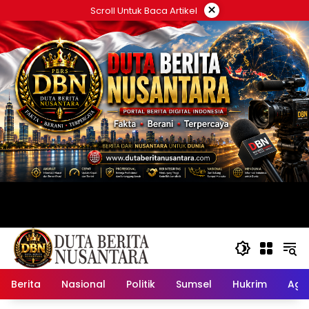
Langsung
×
Scroll Untuk Baca Artikel
ke
konten
Berita
Nasional
Politik
Sumsel
Hukrim
Ag