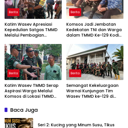
Berita
Berita
Katim Wasev Apresiasi
Komsos Jadi Jembatan
Kepedulian Satgas TMMD
Kedekatan TNI dan Warga
Melalui Pembagian
dalam TMMD Ke-129 Kodim
Sembako
0418/Palembang
Berita
Berita
Katim Wasev TMMD Serap
Semangat Kekeluargaan
Aspirasi Warga Melalui
Warnai Kunjungan Tim
Komsos di Lokasi TMMD
Wasev TMMD ke-129 di
Kodim 0418/Palembang
Talang Jambe
Baca Juga
Seri 2: Kucing yang Minum Susu, Tikus