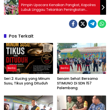
Pimpin Upacara Kenaikan Pangkat, Kapolres
Lubuk Linggau Tekankan Peningkatan
Dedikasi dan Pelayanan Masyarakat
Pos Terkait
Berita
Berita
Seri 2: Kucing yang Minum
Senam Sehat Bersama
Susu, Tikus yang Dituduh
STIMUNO Di SDN 157
Palembang