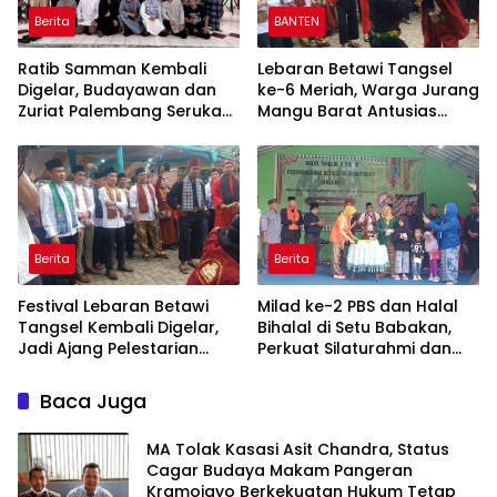
Berita
BANTEN
Ratib Samman Kembali
Lebaran Betawi Tangsel
Digelar, Budayawan dan
ke-6 Meriah, Warga Jurang
Zuriat Palembang Serukan
Mangu Barat Antusias
Penyelamatan BKB
Lestarikan Budaya Betawi
Berita
Berita
Festival Lebaran Betawi
Milad ke-2 PBS dan Halal
Tangsel Kembali Digelar,
Bihalal di Setu Babakan,
Jadi Ajang Pelestarian
Perkuat Silaturahmi dan
Budaya dan UMKM
Kepedulian Sosial
Baca Juga
MA Tolak Kasasi Asit Chandra, Status
Cagar Budaya Makam Pangeran
Kramojayo Berkekuatan Hukum Tetap