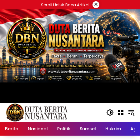
Langsung
×
Scroll Untuk Baca Artikel
ke
konten
Berita
Nasional
Politik
Sumsel
Hukrim
Ag