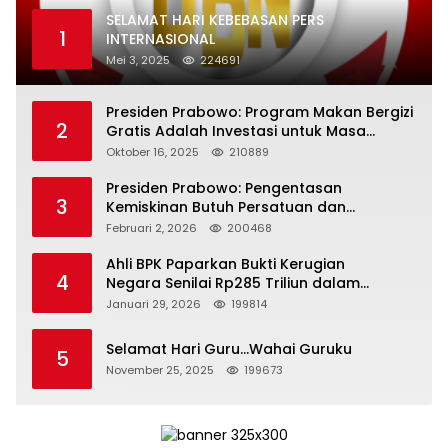
SELAMAT HARI KEBEBASAN PERS
1
INTERNASIONAL
Mei 3, 2025
224691
Presiden Prabowo: Program Makan Bergizi
2
Gratis Adalah Investasi untuk Masa
Depan Bangsa
Oktober 16, 2025
210889
Presiden Prabowo: Pengentasan
3
Kemiskinan Butuh Persatuan dan
Kepemimpinan yang Bertanggung Jawab
Februari 2, 2026
200468
Ahli BPK Paparkan Bukti Kerugian
4
Negara Senilai Rp285 Triliun dalam
Persidangan Korupsi PT Pertamina
Januari 29, 2026
199814
Selamat Hari Guru…Wahai Guruku
5
November 25, 2025
199673