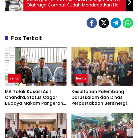
Olahraga Combat Sudah Mendapatkan Hati
di Anak Muda dan Masyarakat Indonesia
Pos Terkait
Berita
Berita
MA Tolak Kasasi Asit
Kesultanan Palembang
Chandra, Status Cagar
Darussalam dan Dinas
Budaya Makam Pangeran
Perpustakaan Bersinergi
Kramojayo Berkekuatan
Lestarikan Naskah Kuno
Hukum Tetap
dan Benda Pusaka
Bersejarah