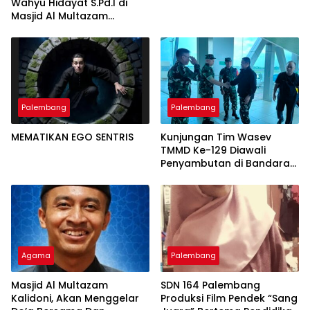
Wahyu Hidayat S.Pd.I di
Masjid Al Multazam
Kalidoni : Dunia Adalah
Tempat Ujian
Palembang
Palembang
MEMATIKAN EGO SENTRIS
Kunjungan Tim Wasev
TMMD Ke-129 Diawali
Penyambutan di Bandara
SMB II
Agama
Palembang
Masjid Al Multazam
SDN 164 Palembang
Kalidoni, Akan Menggelar
Produksi Film Pendek “Sang