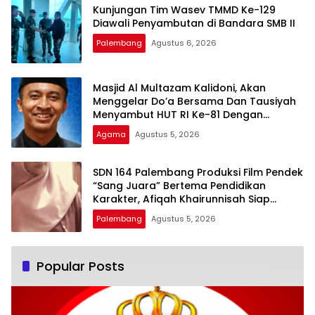
Kunjungan Tim Wasev TMMD Ke-129
Diawali Penyambutan di Bandara SMB II
Palembang
Agustus 6, 2026
Masjid Al Multazam Kalidoni, Akan
Menggelar Do’a Bersama Dan Tausiyah
Menyambut HUT RI Ke-81 Dengan
Pembicara Ustadz Qoim Nur’aini M.Pd
Agama
Agustus 5, 2026
SDN 164 Palembang Produksi Film Pendek
“Sang Juara” Bertema Pendidikan
Karakter, Afiqah Khairunnisah Siap
Tampilkan Akting Terbaik
Palembang
Agustus 5, 2026
Popular Posts