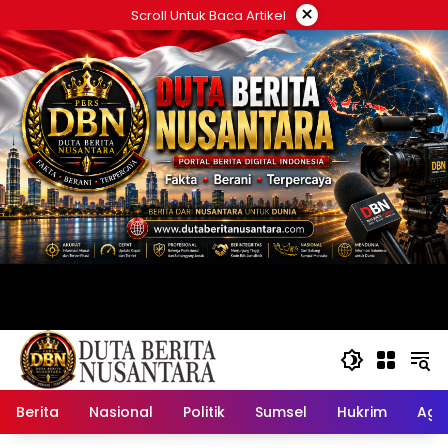
Langsung
×
Scroll Untuk Baca Artikel
ke
konten
Berita
Nasional
Politik
Sumsel
Hukrim
Ag