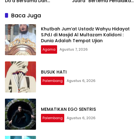
Do’a Bersama Dan
Juara” Bertema Pendidikan
Tausiyah Menyambut HUT
Karakter, Afiqah
RI Ke-81 Dengan
Khairunnisah Siap
Baca Juga
Pembicara Ustadz Qoim
Tampilkan Akting Terbaik
Nur’aini M.Pd
Khutbah Jum’at Ustadz Wahyu Hidayat
S.Pd.I di Masjid Al Multazam Kalidoni :
Dunia Adalah Tempat Ujian
Agama
Agustus 7, 2026
BUSUK HATI
Palembang
Agustus 6, 2026
MEMATIKAN EGO SENTRIS
Palembang
Agustus 6, 2026