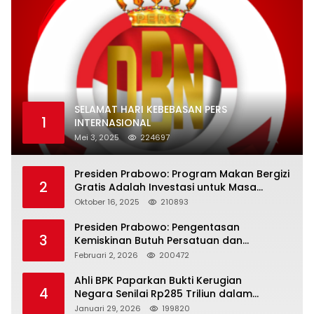
SELAMAT HARI KEBEBASAN PERS
1
INTERNASIONAL
Mei 3, 2025
224697
Presiden Prabowo: Program Makan Bergizi
2
Gratis Adalah Investasi untuk Masa
Depan Bangsa
Oktober 16, 2025
210893
Presiden Prabowo: Pengentasan
3
Kemiskinan Butuh Persatuan dan
Kepemimpinan yang Bertanggung Jawab
Februari 2, 2026
200472
Ahli BPK Paparkan Bukti Kerugian
4
Negara Senilai Rp285 Triliun dalam
Persidangan Korupsi PT Pertamina
Januari 29, 2026
199820