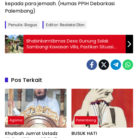
kepada para jemaah. (Humas PPIH Debarkasi
Palembang)
Penulis: Bagus
Editor: Redaksi Dbn
Bhabinkamtibmas Desa Gunung Salak
Sambangi Kawasan Villa, Pastikan Situasi
Kamtibmas Tetap Kondusif
Pos Terkait
Agama
Palembang
Khutbah Jum’at Ustadz
BUSUK HATI